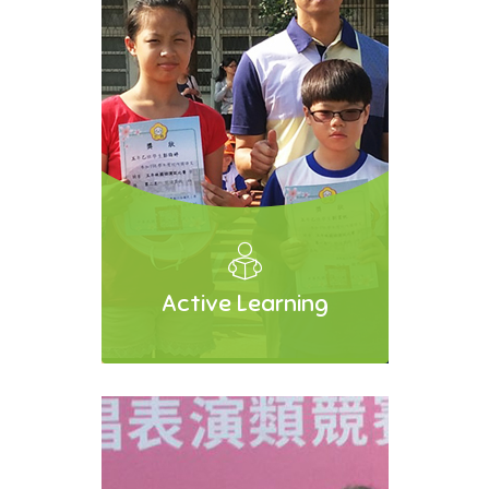
作數學科補教教學增置代理教師第1次
公告第1階段甄試結果
六合國小108學年度一般類科代理教
師第1次公告第1階段甄試結果
108學年度(專任輔導教師)代理教師第
1次公告第1階段甄試結果
公告108學年度三、五年級編班名冊
法務部「炎夏『漫』活，創意說
『畫』」2019年暑期青少年兒童犯罪
Active Learning
預防徵件活動
六合國小108學年度代理教師甄選簡
章
六合國小108學年度均一代理教師甄
選
108學年度一般類科代理教師第1次公